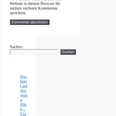
Website in diesem Browser für
meinen nächsten Kommentar
speichern.
Suchen
Suchen
Hoc
hzei
t auf
den
erste
n
Blic
k –
Ein