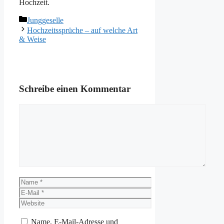
Hochzeit.
Kategorien
Junggeselle
Hochzeitssprüche – auf welche Art
& Weise
Schreibe einen Kommentar
Kommentar
Name
E-
Mail
Website
Name, E-Mail-Adresse und