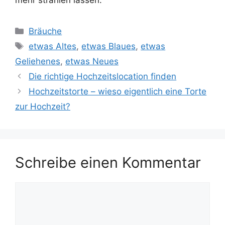
mehr strahlen lassen.
Kategorien
Bräuche
Schlagwörter
etwas Altes
,
etwas Blaues
,
etwas
Geliehenes
,
etwas Neues
Die richtige Hochzeitslocation finden
Hochzeitstorte – wieso eigentlich eine Torte
zur Hochzeit?
Schreibe einen Kommentar
Kommentar